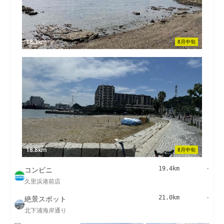
18.3km
8月中旬
18.8km
8月中旬
コンビニ
19.4km
-
久里浜港前店
絶景スポット
21.0km
-
北下浦海岸通り