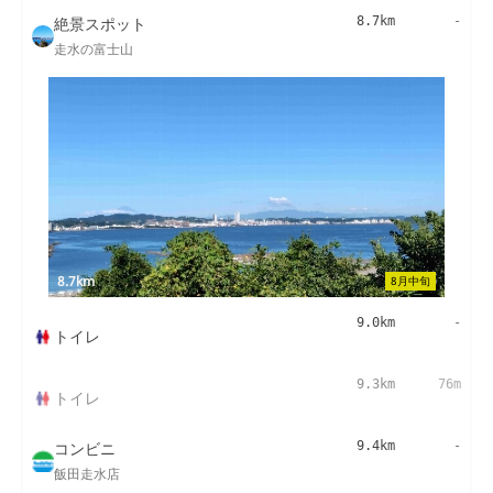
絶景スポット
8.7km
-
走水の富士山
8.7km
8月中旬
9.0km
-
トイレ
9.3km
76m
トイレ
コンビニ
9.4km
-
飯田走水店