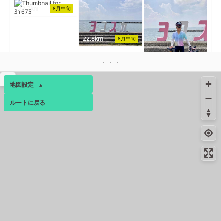
22.7km
8月中旬
22.8km
8月中旬
22.8km
8月中旬
▴
地図設定
▴
ルートに戻る
ベース
▴
22.8km
22.8km
ログインすると、パーソナ
8月中旬
8月中旬
ルマップも表示できるよう
コンビニ
23.1km
-
になります。
横須賀野比２丁目店
コミュニティ
▾
コンビニ
24.3km
-
横須賀長沢１丁目店
コンビニ
25.2km
247m
津久井浜駅前店