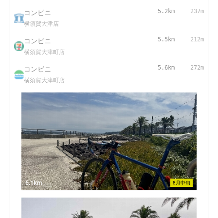
コンビニ
5.2km
237m
横須賀大津店
コンビニ
5.5km
212m
横須賀大津町店
コンビニ
5.6km
272m
横須賀大津町店
6.1km
8月中旬