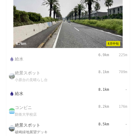
6.7km
8月中旬
6.9km
225m
給水
絶景スポット
8.1km
709m
小原台の見晴らし台
8.1km
-
給水
コンビニ
8.2km
176m
防衛大学校店
絶景スポット
8.5km
-
破崎緑地展望デッキ