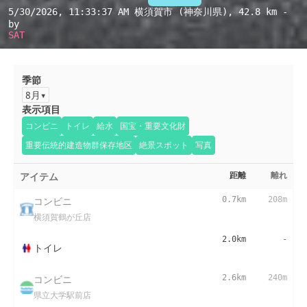
5/30/2026, 11:33:37 AM
横須賀市 (神奈川県)
, 42.8 km -
by
SAT
季節
8月
表示項目
コンビニ
トイレ
給水
国宝・重要文化財
重要伝統的建造物群保存地区
絶景スポット
写真
アイテム
距離
離れ
コンビニ
0.7km
208m
横須賀鶴が丘店
2.0km
-
トイレ
コンビニ
2.6km
240m
県立大学駅前店