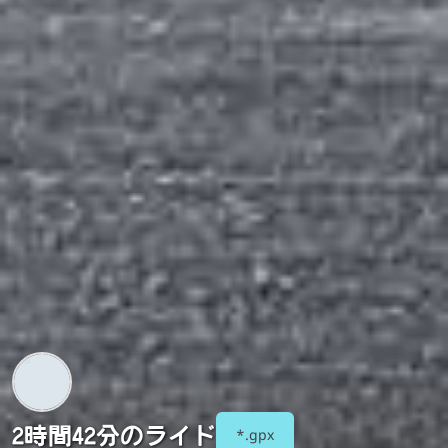
2時間42分のライド
*.gpx