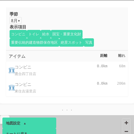
季節
8月
表示項目
コンビニ
トイレ
給水
国宝・重要文化財
重要伝統的建造物群保存地区
絶景スポット
写真
アイテム
距離
離れ
コンビニ
0.0km
68m
鷹合四丁目店
コンビニ
0.0km
206m
東住吉湯里店
▴
地図設定
▴
ルートに戻る
ベース
▴