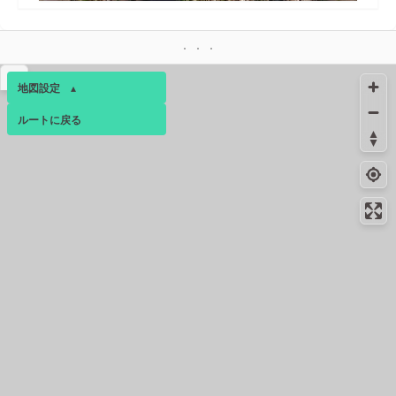
▴
地図設定
▴
ルートに戻る
ベース
▴
ログインすると、パーソナ
ルマップも表示できるよう
になります。
コミュニティ
▾