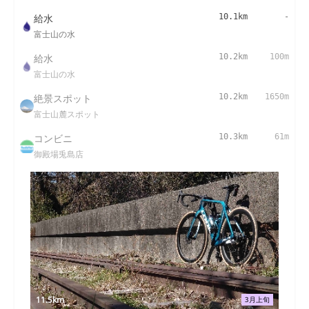
給水
10.1km
-
富士山の水
給水
10.2km
100m
富士山の水
絶景スポット
10.2km
1650m
富士山麓スポット
コンビニ
10.3km
61m
御殿場兎島店
11.5km
3月上旬