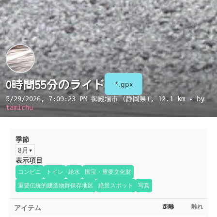
0時間55分のライド
*.gpx
5/29/2026, 7:09:23 PM
御殿場市 (静岡県)
, 12.1 km - by
tamichu
季節
8月
表示項目
コンビニ
トイレ
給水
国宝・重要文化財
重要伝統的建造物群保存地区
絶景スポット
写真
アイテム
距離
離れ