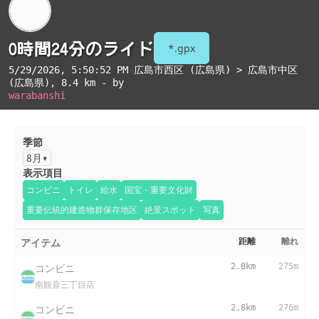
0時間24分のライド
*.gpx
5/29/2026, 5:50:52 PM
広島市西区 (広島県) > 広島市中区
(広島県)
, 8.4 km - by
warabanshi
季節
8月
表示項目
コンビニ
トイレ
給水
国宝・重要文化財
重要伝統的建造物群保存地区
絶景スポット
写真
アイテム
距離
離れ
コンビニ
2.8km
275m
南観音三丁目店
コンビニ
2.8km
276m