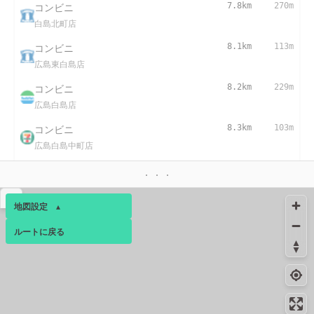
コンビニ
7.8km
270m
白島北町店
コンビニ
8.1km
113m
広島東白島店
コンビニ
8.2km
229m
広島白島店
コンビニ
8.3km
103m
広島白島中町店
8.3km
55m
給水
▴
地図設定
▴
ルートに戻る
ベース
▴
ログインすると、パーソナ
ルマップも表示できるよう
になります。