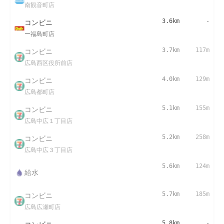
南観音町店
コンビニ
3.6km
-
ー福島町店
コンビニ
3.7km
117m
広島西区役所前店
コンビニ
4.0km
129m
広島都町店
コンビニ
5.1km
155m
広島中広１丁目店
コンビニ
5.2km
258m
広島中広３丁目店
5.6km
124m
給水
コンビニ
5.7km
185m
広島広瀬町店
5.8km
-