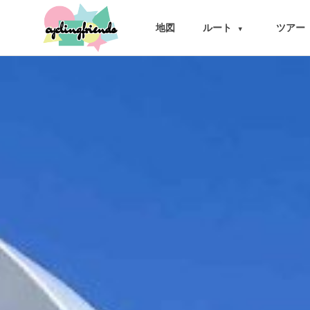
cyclingfriends
地図
ルート
ツアー
▾