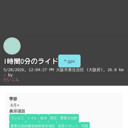
1時間0分のライド
*.gpx
5/28/2026, 12:04:27 PM
大阪市東住吉区 (大阪府)
, 26.8 km
- by
だいこん
季節
8月
表示項目
コンビニ
トイレ
給水
国宝・重要文化財
重要伝統的建造物群保存地区
絶景スポット
写真