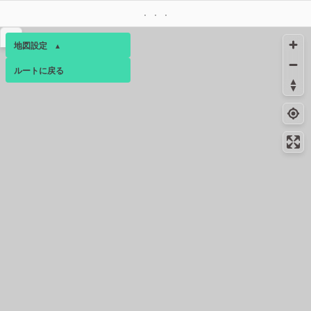
コンビニ
20.9km
72m
なかもず駅前店
▴
地図設定
▴
コンビニ
20.9km
180m
堺中百舌鳥駅南口店
ルートに戻る
ベース
▴
20.9km
-
トイレ
ログインすると、パーソナ
ルマップも表示できるよう
コンビニ
20.9km
67m
になります。
なかもず駅北口店
コミュニティ
▾
コンビニ
21.0km
-
Ｓ ＯＳＬなかもず駅店
コンビニ
21.0km
94m
堺中百舌鳥駅北口店
コンビニ
21.7km
-
ときはま長曽根町店
コンビニ
23.3km
-
堺蔵前町店