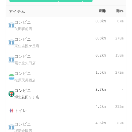
アイテム
距離
離れ
コンビニ
0.0km
67m
矢田駅前店
コンビニ
0.0km
278m
東住吉照ケ丘店
コンビニ
0.2km
158m
照ケ丘矢田店
コンビニ
1.5km
272m
松原天美西店
コンビニ
3.7km
-
堺北花田３丁店
4.2km
255m
トイレ
コンビニ
4.6km
82m
堺新金岡店