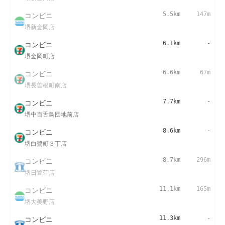
コンビニ
5.5km
147m
堺新金岡店
コンビニ
6.1km
-
堺金岡町店
コンビニ
6.6km
67m
堺長曽根町南店
コンビニ
7.7km
-
堺中百舌鳥団地前店
コンビニ
8.6km
-
堺白鷺町３丁店
コンビニ
8.7km
296m
堺日置荘店
コンビニ
11.1km
165m
堺大美野店
コンビニ
11.3km
-