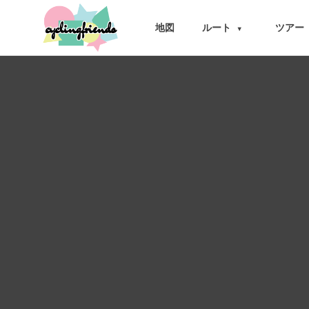
cyclingfriends
地図
ルート
ツアー
▾