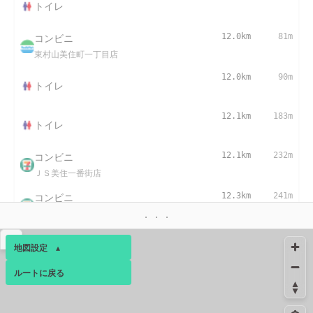
トイレ
コンビニ
12.0km
81m
東村山美住町一丁目店
12.0km
90m
トイレ
12.1km
183m
トイレ
コンビニ
12.1km
232m
ＪＳ美住一番街店
コンビニ
12.3km
241m
東村山富士見町店
コンビニ
12.5km
-
▴
地図設定
▴
東村山八坂駅前店
ルートに戻る
ベース
▴
コンビニ
13.5km
182m
東村山萩山町店
ログインすると、パーソナ