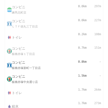
コンビニ
0.0km
297m
練馬北町店
コンビニ
0.0km
227m
ＬＴＦ徳丸三丁目店
0.2km
108m
トイレ
コンビニ
0.7km
151m
板橋赤塚１丁目店
コンビニ
0.8km
-
板橋赤塚新町一丁目店
コンビニ
1.5km
-
板橋赤塚中央通り店
1.7km
264m
トイレ
1.7km
273m
給水