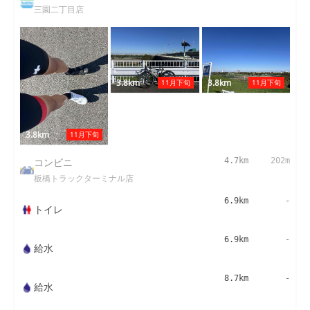
三園二丁目店
3.8km
3.8km
11月下旬
11月下旬
3.8km
11月下旬
コンビニ
4.7km
202m
板橋トラックターミナル店
6.9km
-
トイレ
6.9km
-
給水
8.7km
-
給水