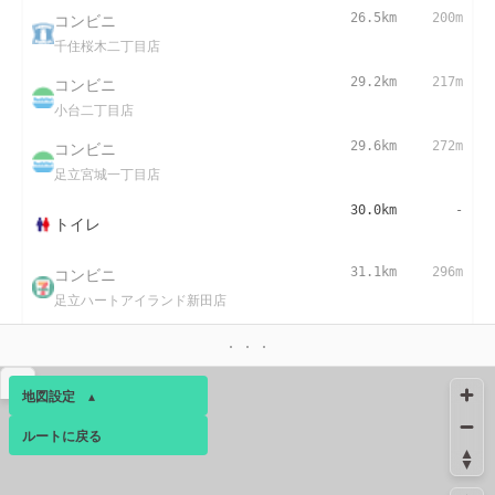
コンビニ
26.5km
200m
千住桜木二丁目店
コンビニ
29.2km
217m
小台二丁目店
コンビニ
29.6km
272m
足立宮城一丁目店
30.0km
-
トイレ
コンビニ
31.1km
296m
足立ハートアイランド新田店
コンビニ
31.5km
272m
新田三丁目店
▴
地図設定
▴
ルートに戻る
ベース
▴
ログインすると、パーソナ