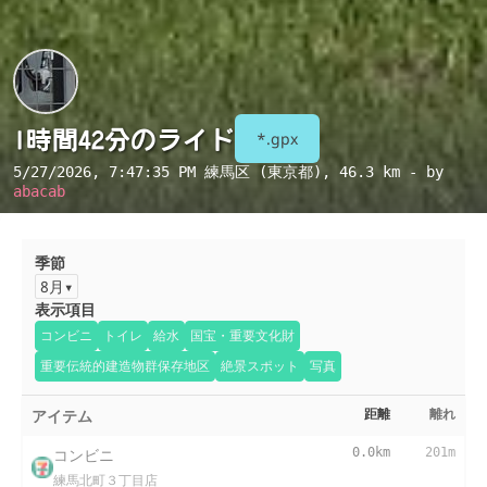
1時間42分のライド
*.gpx
5/27/2026, 7:47:35 PM
練馬区 (東京都)
, 46.3 km - by
abacab
季節
8月
表示項目
コンビニ
トイレ
給水
国宝・重要文化財
重要伝統的建造物群保存地区
絶景スポット
写真
アイテム
距離
離れ
コンビニ
0.0km
201m
練馬北町３丁目店