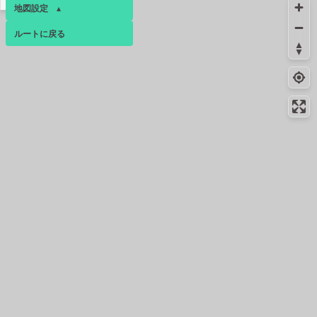
地図設定
▴
ルートに戻る
ベース
▴
ログインすると、パーソナ
ルマップも表示できるよう
になります。
コミュニティ
▾