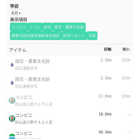
季節
8月
表示項目
コンビニ
トイレ
給水
国宝・重要文化財
重要伝統的建造物群保存地区
絶景スポット
写真
アイテム
距離
離れ
国宝・重要文化財
2.3km
231m
旧広瀬家住宅
国宝・重要文化財
2.3km
225m
旧広瀬家住宅
コンビニ
17.9km
126m
松山道入野ＰＡ下り店
コンビニ
18.0km
-
松山道入野ＰＡ上り店
コンビニ
38.3km
-