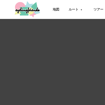
cyclingfriends
地図
ルート
ツアー
▾