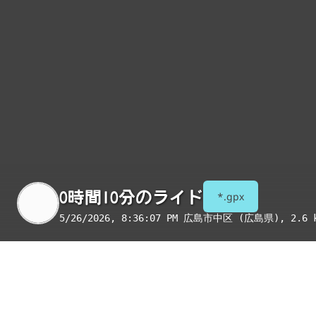
0時間10分のライド
*.gpx
5/26/2026, 8:36:07 PM
広島市中区 (広島県)
, 2.6 
季節
表示項目
8月
コンビニ
トイレ
給水
国宝・重要文化財
重要伝統的建造物群保存地区
絶景スポット
写真