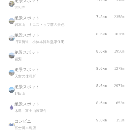
絶景スポット
実相寺
絶景スポット
7.8km
2358m
岩本山 ミニストップ前の景色
絶景スポット
8.6km
1836m
旧東街道 小体本陣常盤家住宅
絶景スポット
8.6km
1956m
岩淵
絶景スポット
8.6km
1278m
天空の休憩所
絶景スポット
8.6km
2971m
野田山
絶景スポット
8.6km
653m
木島 富士山展望台
コンビニ
9.0km
153m
富士川木島店