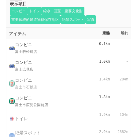
表示項目
コンビニ
トイレ
給水
国宝・重要文化財
重要伝統的建造物群保存地区
絶景スポット
写真
アイテム
距離
離れ
コンビニ
0.1km
-
富士若松町店
コンビニ
1.0km
-
富士広見店
コンビニ
1.4km
284m
富士市石坂店
コンビニ
1.8km
-
富士市広見公園前店
1.9km
104m
トイレ
絶景スポット
2.9km
2882m