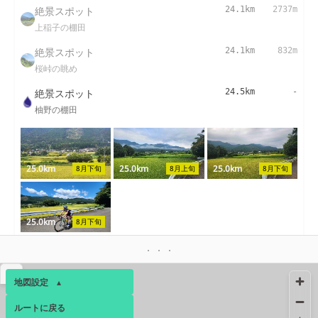
絶景スポット
24.1km
2737m
上稲子の棚田
絶景スポット
24.1km
832m
桜峠の眺め
絶景スポット
24.5km
-
柚野の棚田
25.0km
25.0km
25.0km
8月下旬
8月上旬
8月下旬
25.0km
8月下旬
絶景スポット
25.1km
1221m
南条の里
▴
地図設定
▴
絶景スポット
26.2km
143m
ルートに戻る
ベース
▴
精進川の田園風景