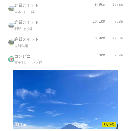
絶景スポット
9.9km
2679m
岩本山 山本
絶景スポット
10.1km
752m
明星山公園
絶景スポット
10.8km
1738m
矢所集落
コンビニ
12.0km
267m
富士川バイパス店
12.1km
8月下旬