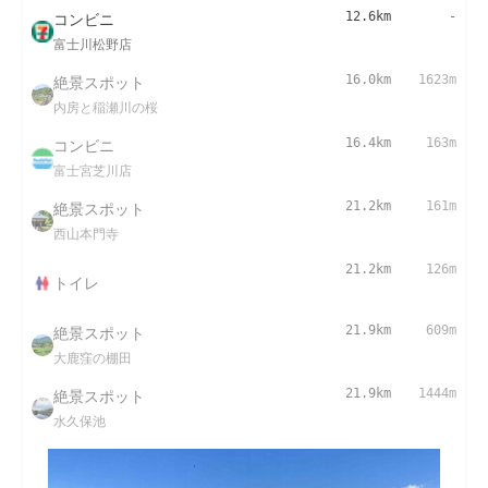
コンビニ
12.6km
-
富士川松野店
絶景スポット
16.0km
1623m
内房と稲瀬川の桜
コンビニ
16.4km
163m
富士宮芝川店
絶景スポット
21.2km
161m
西山本門寺
21.2km
126m
トイレ
絶景スポット
21.9km
609m
大鹿窪の棚田
絶景スポット
21.9km
1444m
水久保池