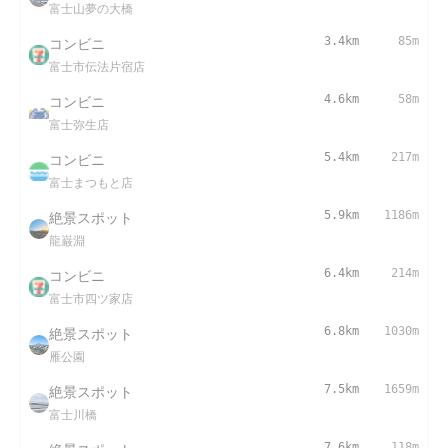
富士山夢の大橋
コンビニ
3.4km
85m
富士市伝法片宿店
コンビニ
4.6km
58m
富士弥生店
コンビニ
5.4km
217m
富士まつもと店
絶景スポット
5.9km
1186m
龍巌淵
コンビニ
6.4km
214m
富士市四ツ家店
絶景スポット
6.8km
1030m
雁公園
絶景スポット
7.5km
1659m
富士川橋
7.6km
118m