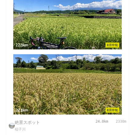
22.3km
8月中旬
22.8km
8月中旬
絶景スポット
24.0km
2330m
稲子川