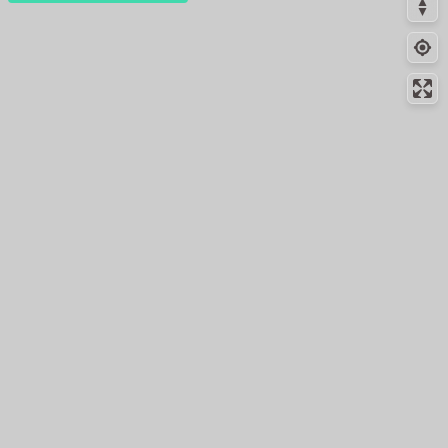
絶景スポット
26.2km
505m
ログインすると、パーソナ
大倉川口の田んぼと古民家
ルマップも表示できるよう
になります。
絶景スポット
27.8km
1371m
常灯ヶ峰
コミュニティ
▾
絶景スポット
28.3km
951m
大石寺 三門
絶景スポット
28.4km
302m
大石寺の道
絶景スポット
28.8km
1920m
大倉川ダム
絶景スポット
28.8km
1489m
朝日滝
絶景スポット
28.9km
1822m
平成の棚田
絶景スポット
28.9km
2110m