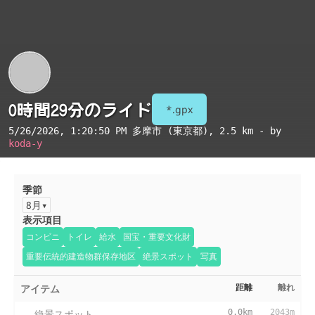
0時間29分のライド
*.gpx
5/26/2026, 1:20:50 PM
多摩市 (東京都)
, 2.5 km - by
koda-y
季節
8月
表示項目
コンビニ
トイレ
給水
国宝・重要文化財
重要伝統的建造物群保存地区
絶景スポット
写真
アイテム
距離
離れ
絶景スポット
0.0km
2043m