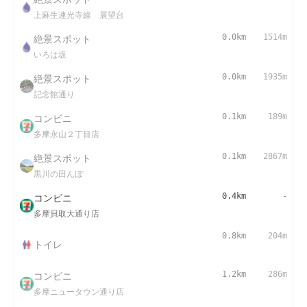
上麻生連光寺線 展望台
絶景スポット
0.0km
1514m
いろは坂
絶景スポット
0.0km
1935m
記念館通り
コンビニ
0.1km
189m
多摩永山２丁目店
絶景スポット
0.1km
2867m
黒川の田んぼ
コンビニ
0.4km
-
多摩貝取大通り店
0.8km
204m
トイレ
コンビニ
1.2km
286m
多摩ニュータウン通り店