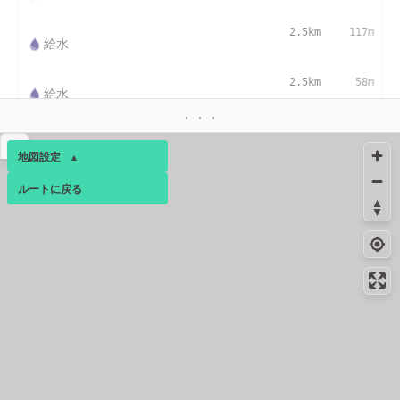
2.5km
117m
給水
2.5km
58m
給水
2.5km
192m
給水
▴
地図設定
▴
絶景スポット
2.5km
2703m
ルートに戻る
ベース
▴
小山田のイチョウ並木
ログインすると、パーソナ
絶景スポット
2.5km
2537m
ルマップも表示できるよう
小山田緑地
になります。
絶景スポット
2.5km
2383m
コミュニティ
▾
トンボ池
絶景スポット
2.5km
2264m
小山田緑地梅木窪分園の田んぼ