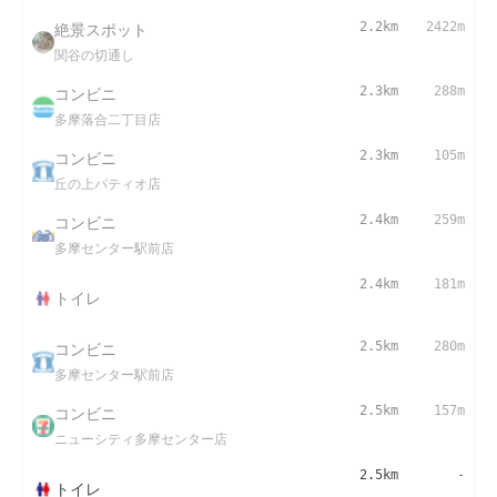
絶景スポット
2.2km
2422m
関谷の切通し
コンビニ
2.3km
288m
多摩落合二丁目店
コンビニ
2.3km
105m
丘の上パティオ店
コンビニ
2.4km
259m
多摩センター駅前店
2.4km
181m
トイレ
コンビニ
2.5km
280m
多摩センター駅前店
コンビニ
2.5km
157m
ニューシティ多摩センター店
2.5km
-
トイレ