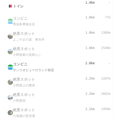
1.4km
-
トイレ
コンビニ
1.8km
77m
秀栄多摩落合店
絶景スポット
1.8km
2380m
よこやまの道 東光寺
絶景スポット
1.8km
2548m
小野路東の見晴らし
コンビニ
2.0km
-
サンリオピューロランド前店
絶景スポット
2.2km
2287m
小野路上の農道
絶景スポット
2.2km
2601m
小野路宿
絶景スポット
2.2km
2499m
六地蔵の直売場