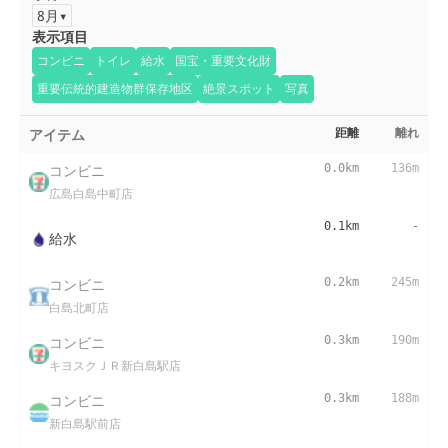
8月
表示項目
コンビニ
トイレ
給水
国宝・重要文化財
重要伝統的建造物群保存地区
絶景スポット
写真
アイテム
距離
離れ
コンビニ
0.0km
136m
広島白島中町店
0.1km
-
給水
コンビニ
0.2km
245m
白島北町店
コンビニ
0.3km
190m
キヨスクＪＲ新白島駅店
コンビニ
0.3km
188m
新白島駅前店