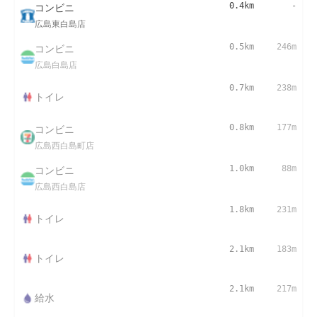
コンビニ
0.4km
-
広島東白島店
コンビニ
0.5km
246m
広島白島店
0.7km
238m
トイレ
コンビニ
0.8km
177m
広島西白島町店
コンビニ
1.0km
88m
広島西白島店
1.8km
231m
トイレ
2.1km
183m
トイレ
2.1km
217m
給水