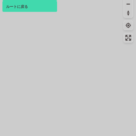
広島観音本町一丁目店
ルートに戻る
ベース
▴
コンビニ
4.7km
-
ログインすると、パーソナ
広島新観音橋店
ルマップも表示できるよう
4.8km
198m
になります。
トイレ
コミュニティ
▾
コンビニ
5.3km
122m
南観音一丁目店
コンビニ
6.1km
159m
広島観音新町１丁目店
コンビニ
7.2km
170m
広島観音新町店