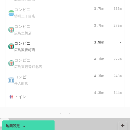
コンビニ
3.7km
111m
堺町二丁目店
コンビニ
3.7km
273m
広島土橋店
コンビニ
3.9km
-
広島観音町店
コンビニ
4.1km
277m
広島東観音町北店
コンビニ
4.3km
243m
舟入町店
4.3km
144m
トイレ
コンビニ
4.4km
163m
東観音町店
▴
地図設定
▴
コンビニ
4.6km
-