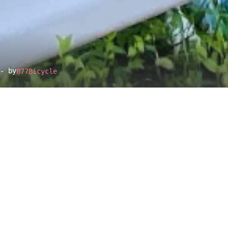
- by
877Bicycle
▴
地図設定
▴
ルートに戻る
ベース
▴
ログインすると、パーソナ
ルマップも表示できるよう
になります。
距離
離れ
コミュニティ
▾
0.6km
-
1.6km
233m