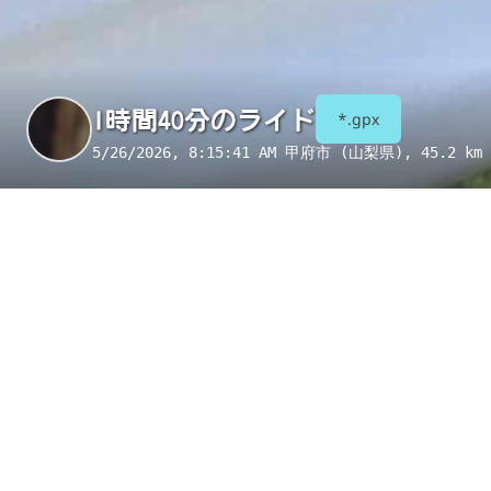
1時間40分のライド
*.gpx
5/26/2026, 8:15:41 AM
甲府市 (山梨県)
, 45.2 km 
季節
表示項目
8月
コンビニ
トイレ
給水
国宝・重要文化財
重要伝統的建造物群保存地区
絶景スポット
写真
アイテム
コンビニ
甲府平和通り店
コンビニ