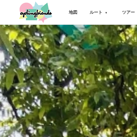
cyclingfriends
地図
ルート
ツアー
▾