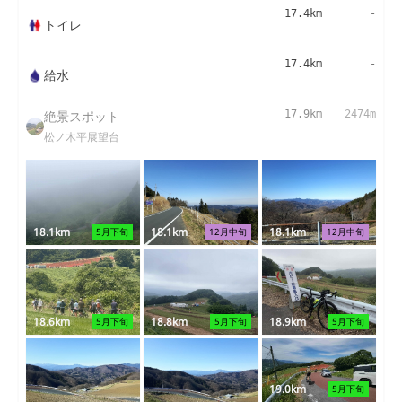
17.4km
-
トイレ
17.4km
-
給水
絶景スポット
17.9km
2474m
松ノ木平展望台
18.1km
18.1km
18.1km
5月下旬
12月中旬
12月中旬
18.6km
18.8km
18.9km
5月下旬
5月下旬
5月下旬
19.0km
5月下旬