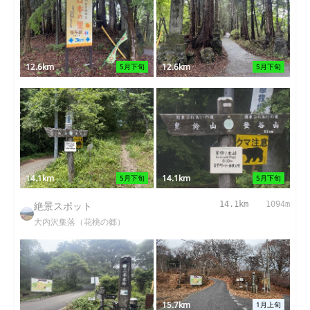
12.6km
12.6km
5月下旬
5月下旬
14.1km
14.1km
5月下旬
5月下旬
絶景スポット
14.1km
1094m
大内沢集落（花桃の郷）
15.7km
1月上旬