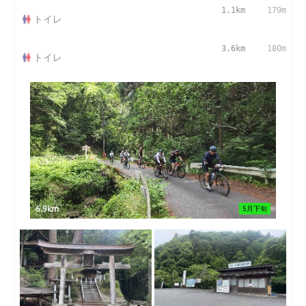
1.1km
179m
トイレ
3.6km
180m
トイレ
6.9km
5月下旬