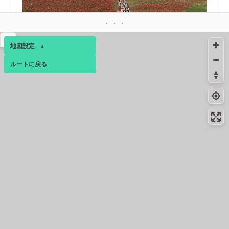
▴
地図設定
▴
21.0km
5月下旬
ルートに戻る
ベース
▴
ログインすると、パーソナ
ルマップも表示できるよう
23.2km
23.2km
23.2km
5月下旬
5月下旬
5月下旬
になります。
コミュニティ
▾
23.2km
5月下旬
25.8km
4月上旬