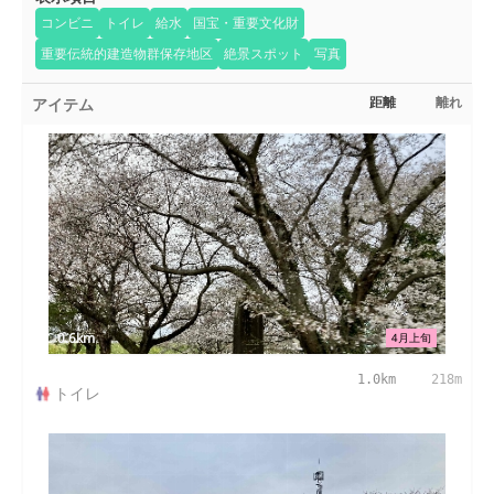
コンビニ
トイレ
給水
国宝・重要文化財
重要伝統的建造物群保存地区
絶景スポット
写真
アイテム
距離
離れ
0.6km
4月上旬
1.0km
218m
トイレ