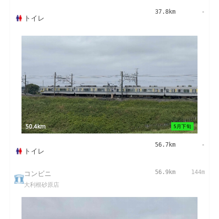
37.8km
-
トイレ
50.4km
5月下旬
56.7km
-
トイレ
コンビニ
56.9km
144m
大利根砂原店