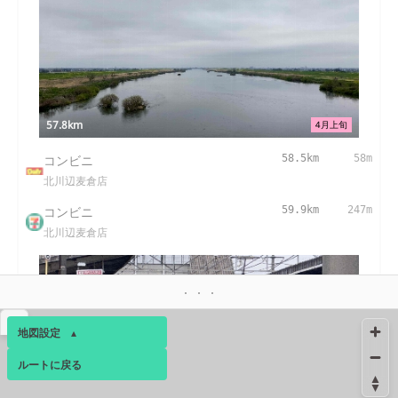
57.8km
4月上旬
コンビニ
58.5km
58m
北川辺麦倉店
コンビニ
59.9km
247m
北川辺麦倉店
▴
地図設定
▴
ルートに戻る
ベース
▴