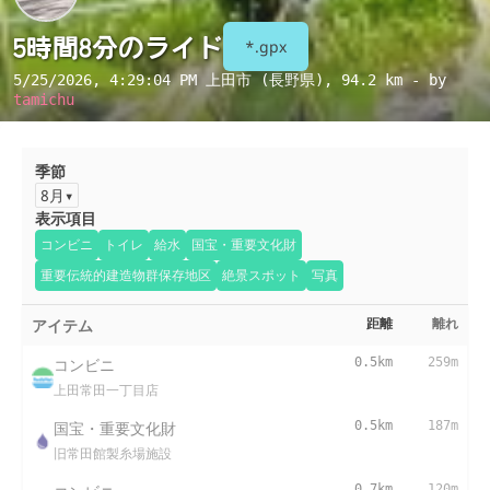
5時間8分のライド
*.gpx
5/25/2026, 4:29:04 PM
上田市 (長野県)
, 94.2 km - by
tamichu
季節
8月
表示項目
コンビニ
トイレ
給水
国宝・重要文化財
重要伝統的建造物群保存地区
絶景スポット
写真
アイテム
距離
離れ
コンビニ
0.5km
259m
上田常田一丁目店
国宝・重要文化財
0.5km
187m
旧常田館製糸場施設
0.7km
120m