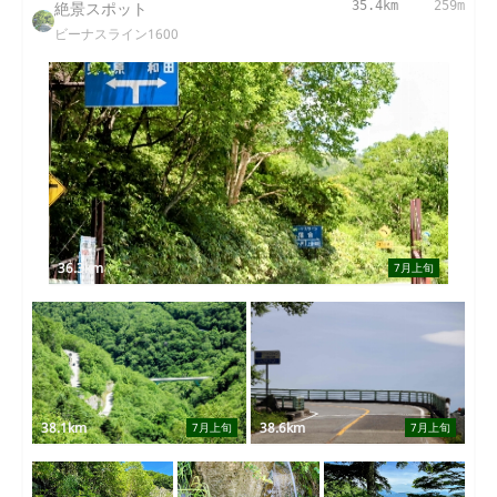
絶景スポット
35.4km
259m
ビーナスライン1600
36.3km
7月上旬
38.1km
38.6km
7月上旬
7月上旬