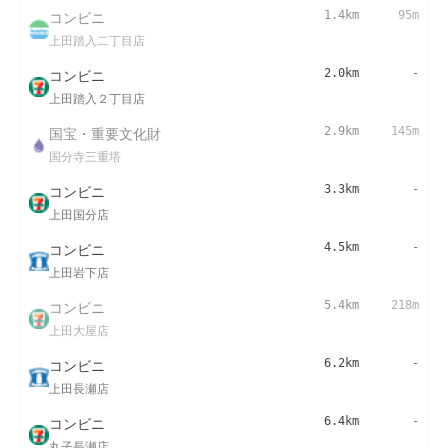
コンビニ
1.4km
95m
上田踏入二丁目店
コンビニ
2.0km
-
上田踏入２丁目店
国宝・重要文化財
2.9km
145m
国分寺三重塔
コンビニ
3.3km
-
上田国分店
コンビニ
4.5km
-
上田岩下店
コンビニ
5.4km
218m
上田大屋店
コンビニ
6.2km
-
上田長瀬店
コンビニ
6.4km
-
丸子長瀬店