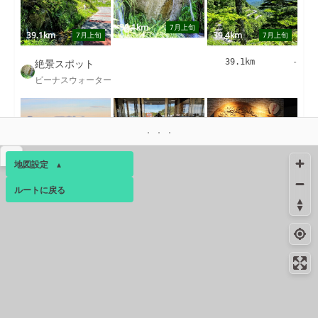
39.1km
7月上旬
39.1km
39.4km
7月上旬
7月上旬
絶景スポット
39.1km
-
ビーナスウォーター
40.4km
40.6km
7月上旬
7月上旬
40.6km
▴
7月上旬
地図設定
▴
絶景スポット
40.5km
732m
ルートに戻る
ベース
▴
美しの塔
ログインすると、パーソナ
絶景スポット
40.5km
1863m
ルマップも表示できるよう
王ヶ頭
になります。
絶景スポット
40.5km
2441m
コミュニティ
▾
美ヶ原頂上のグラベル
絶景スポット
40.7km
274m