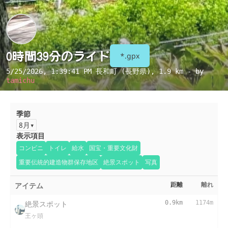
0時間39分のライド
*.gpx
5/25/2026, 1:39:41 PM
長和町 (長野県)
, 1.9 km - by
tamichu
季節
8月
表示項目
コンビニ
トイレ
給水
国宝・重要文化財
重要伝統的建造物群保存地区
絶景スポット
写真
アイテム
距離
離れ
絶景スポット
0.9km
1174m
王ヶ頭