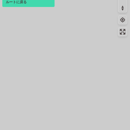
ルートに戻る
ベース
▴
ログインすると、パーソナ
ルマップも表示できるよう
になります。
コミュニティ
▾