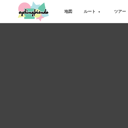
cyclingfriends
地図
ルート
ツアー
▾