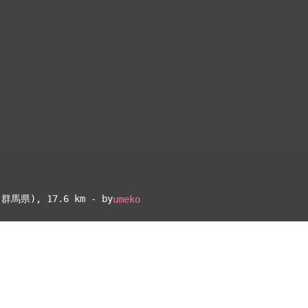
(群馬県)
, 17.6 km - by
umeko
▴
地図設定
▴
ルートに戻る
ベース
▴
ログインすると、パーソナ