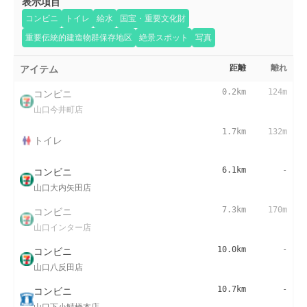
表示項目
コンビニ
トイレ
給水
国宝・重要文化財
重要伝統的建造物群保存地区
絶景スポット
写真
アイテム
距離
離れ
コンビニ
0.2km
124m
山口今井町店
1.7km
132m
トイレ
コンビニ
6.1km
-
山口大内矢田店
コンビニ
7.3km
170m
山口インター店
コンビニ
10.0km
-
山口八反田店
コンビニ
10.7km
-
山口下小鯖橋本店