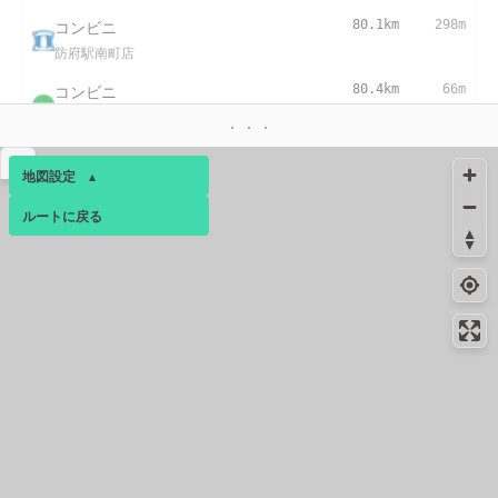
コンビニ
80.1km
298m
防府駅南町店
コンビニ
80.4km
66m
防府八王子店
コンビニ
81.2km
-
▴
地図設定
▴
防府新橋店
ルートに戻る
ベース
▴
コンビニ
82.5km
-
防府高井店
ログインすると、パーソナ
85.5km
-
ルマップも表示できるよう
トイレ
になります。
コンビニ
87.2km
-
コミュニティ
▾
山口下小鯖店
88.8km
237m
トイレ
コンビニ
92.1km
-