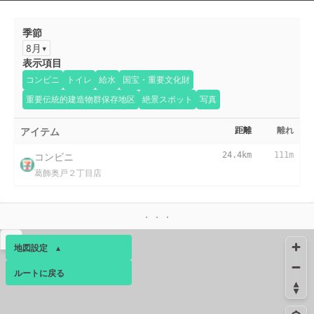
季節
8月
表示項目
コンビニ
トイレ
給水
国宝・重要文化財
重要伝統的建造物群保存地区
絶景スポット
写真
アイテム
距離
離れ
コンビニ
24.4km
111m
葛飾奥戸２丁目店
▴
地図設定
▴
ルートに戻る
ベース
▴
ログインすると、パーソナ