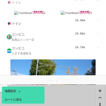
トイレ
24.3km
24.7km
4月下旬
4月下旬
24.4km
-
トイレ
コンビニ
24.6km
-
高尾山インター店
コンビニ
24.7km
-
八王子高尾町店
▴
地図設定
▴
ルートに戻る
ベース
▴
25.8km
11月中旬