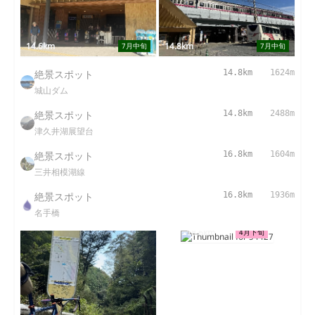
14.6km
14.8km
7月中旬
7月中旬
絶景スポット
14.8km
1624m
城山ダム
絶景スポット
14.8km
2488m
津久井湖展望台
絶景スポット
16.8km
1604m
三井相模湖線
絶景スポット
16.8km
1936m
名手橋
18.6km
4月下旬