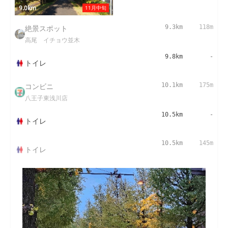
9.0km
11月中旬
絶景スポット
9.3km
118m
高尾 イチョウ並木
9.8km
-
トイレ
コンビニ
10.1km
175m
八王子東浅川店
10.5km
-
トイレ
10.5km
145m
トイレ