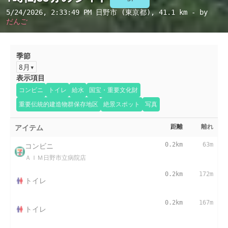
5/24/2026, 2:33:49 PM
日野市 (東京都)
, 41.1 km - by
だんご
季節
8月
表示項目
コンビニ
トイレ
給水
国宝・重要文化財
重要伝統的建造物群保存地区
絶景スポット
写真
アイテム
距離
離れ
コンビニ
0.2km
63m
ＡＩＭ日野市立病院店
0.2km
172m
トイレ
0.2km
167m
トイレ