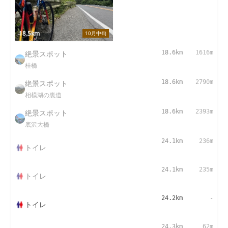
18.5km
10月中旬
絶景スポット
18.6km
1616m
桂橋
絶景スポット
18.6km
2790m
相模湖の裏道
絶景スポット
18.6km
2393m
底沢大橋
24.1km
236m
トイレ
24.1km
235m
トイレ
24.2km
-
トイレ
24.3km
62m