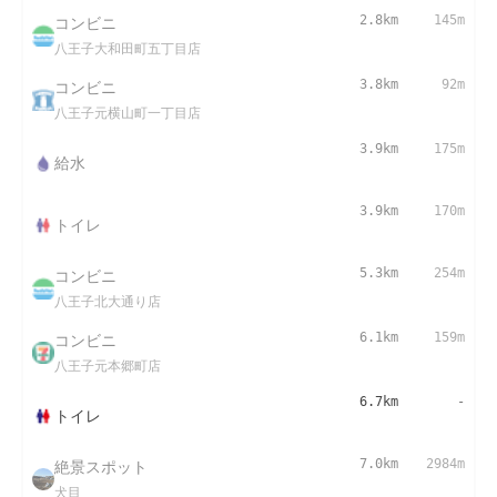
コンビニ
2.8km
145m
八王子大和田町五丁目店
コンビニ
3.8km
92m
八王子元横山町一丁目店
3.9km
175m
給水
3.9km
170m
トイレ
コンビニ
5.3km
254m
八王子北大通り店
コンビニ
6.1km
159m
八王子元本郷町店
6.7km
-
トイレ
絶景スポット
7.0km
2984m
犬目