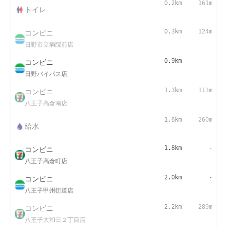
0.2km
161m
トイレ
コンビニ
0.3km
124m
日野市立病院前店
コンビニ
0.9km
-
日野バイパス店
コンビニ
1.3km
113m
八王子高倉南店
1.6km
260m
給水
コンビニ
1.8km
-
八王子高倉町店
コンビニ
2.0km
-
八王子甲州街道店
コンビニ
2.2km
289m
八王子大和田２丁目店