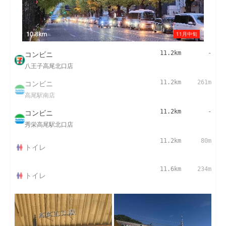
10.8km
11月中旬
コンビニ
11.2km
-
八王子高尾北口店
コンビニ
11.2km
261m
高尾駅南店
コンビニ
11.2km
-
秀栄高尾駅北口店
11.2km
80m
トイレ
11.6km
234m
トイレ