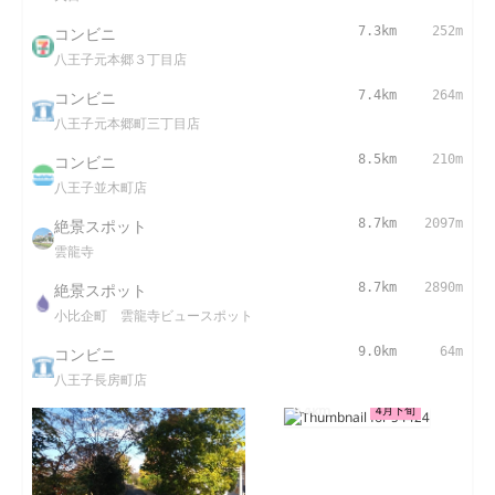
コンビニ
7.3km
252m
八王子元本郷３丁目店
コンビニ
7.4km
264m
八王子元本郷町三丁目店
コンビニ
8.5km
210m
八王子並木町店
絶景スポット
8.7km
2097m
雲龍寺
絶景スポット
8.7km
2890m
小比企町 雲龍寺ビュースポット
コンビニ
9.0km
64m
八王子長房町店
9.4km
4月下旬