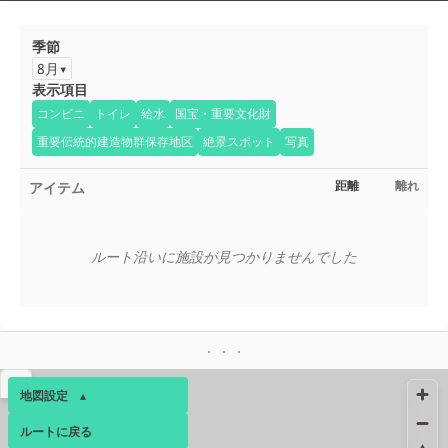
季節
8月
表示項目
コンビニ
トイレ
給水
国宝・重要文化財
重要伝統的建造物群保存地区
絶景スポット
写真
アイテム
距離
離れ
ルート沿いに施設が見つかりませんでした
▴
地図設定
▴
ルートに戻る
ベース
▴