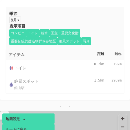
季節
8月
表示項目
コンビニ
トイレ
給水
国宝・重要文化財
重要伝統的建造物群保存地区
絶景スポット
写真
アイテム
距離
離れ
0.2km
197m
トイレ
絶景スポット
1.5km
2959m
館山駅
▴
地図設定
▴
ルートに戻る
ベース
▴