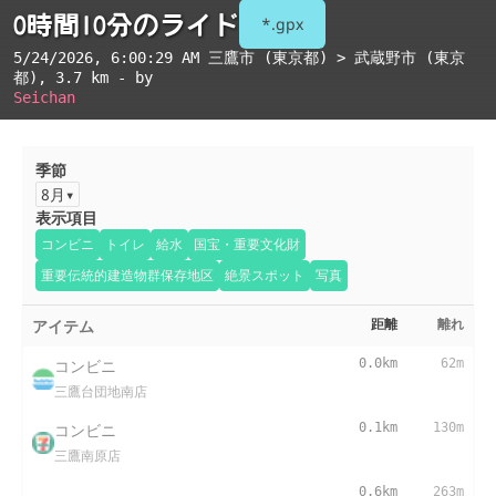
0時間10分のライド
*.gpx
5/24/2026, 6:00:29 AM
三鷹市 (東京都) > 武蔵野市 (東京
都)
, 3.7 km - by
Seichan
季節
8月
表示項目
コンビニ
トイレ
給水
国宝・重要文化財
重要伝統的建造物群保存地区
絶景スポット
写真
アイテム
距離
離れ
コンビニ
0.0km
62m
三鷹台団地南店
コンビニ
0.1km
130m
三鷹南原店
0.6km
263m