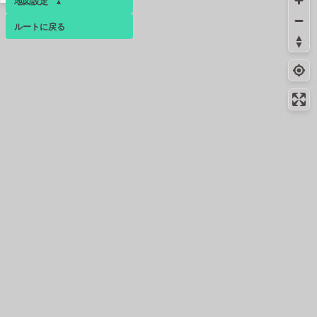
地図設定
▴
三鷹中央通り店
ルートに戻る
3.7km
207m
ベース
▴
トイレ
ログインすると、パーソナ
3.7km
199m
トイレ
ルマップも表示できるよう
になります。
3.7km
164m
給水
コミュニティ
▾