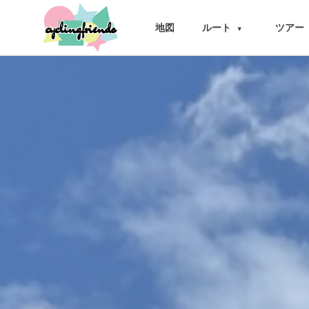
cyclingfriends
地図
ルート
ツアー
▾