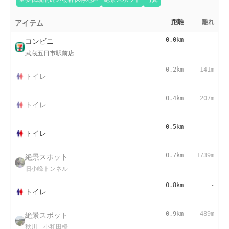
アイテム
距離
離れ
コンビニ
0.0km
-
武蔵五日市駅前店
0.2km
141m
トイレ
0.4km
207m
トイレ
0.5km
-
トイレ
絶景スポット
0.7km
1739m
旧小峰トンネル
0.8km
-
トイレ
絶景スポット
0.9km
489m
秋川 小和田橋