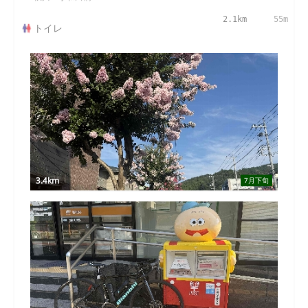
2.1km
55m
トイレ
3.4km
7月下旬