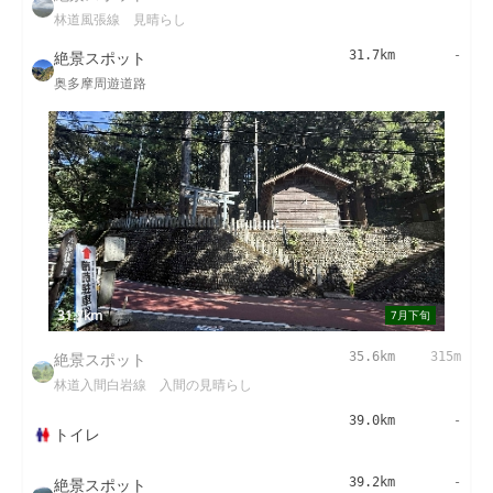
林道風張線 見晴らし
絶景スポット
31.7km
-
奥多摩周遊道路
31.7km
7月下旬
絶景スポット
35.6km
315m
林道入間白岩線 入間の見晴らし
39.0km
-
トイレ
絶景スポット
39.2km
-