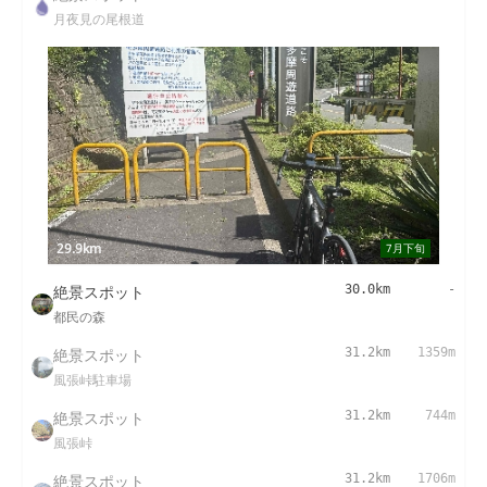
月夜見の尾根道
29.9km
7月下旬
絶景スポット
30.0km
-
都民の森
絶景スポット
31.2km
1359m
風張峠駐車場
絶景スポット
31.2km
744m
風張峠
絶景スポット
31.2km
1706m