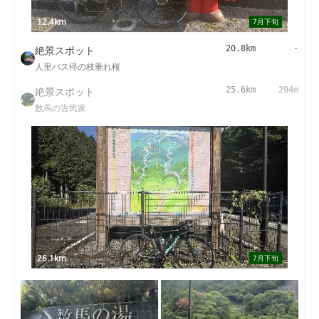
12.4km
7月下旬
絶景スポット
20.8km
-
人里バス停の枝垂れ桜
絶景スポット
25.6km
294m
数馬の古民家
26.1km
7月下旬