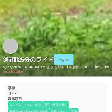
3時間25分のライド
*.gpx
5/23/2026, 6:46:04 PM
あきる野市 (東京都)
, 81.1 km - by
soichitake
季節
8月
表示項目
コンビニ
トイレ
給水
国宝・重要文化財
重要伝統的建造物群保存地区
絶景スポット
写真