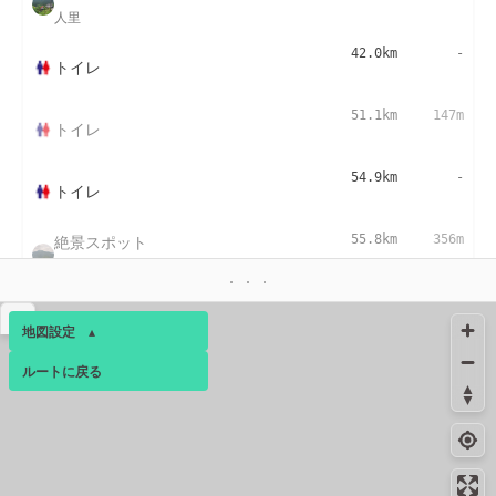
人里
42.0km
-
トイレ
51.1km
147m
トイレ
54.9km
-
トイレ
絶景スポット
55.8km
356m
時坂峠 展望台
▴
地図設定
▴
ルートに戻る
ベース
▴
ログインすると、パーソナ
ルマップも表示できるよう
になります。