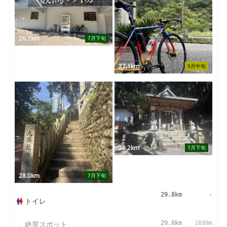
26.7km
7月下旬
27.1km
9月中旬
28.2km
7月下旬
28.0km
7月下旬
29.8km
-
トイレ
絶景スポット
29.8km
1699m