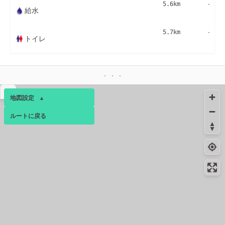
5.6km
-
給水
5.7km
-
トイレ
▴
地図設定
▴
ルートに戻る
ベース
▴
ログインすると、パーソナ
ルマップも表示できるよう
になります。
コミュニティ
▾