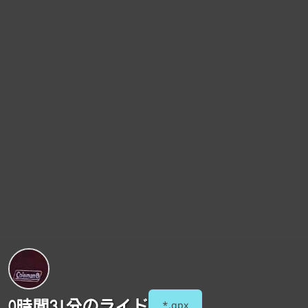
0時間31分のライド
*.gpx