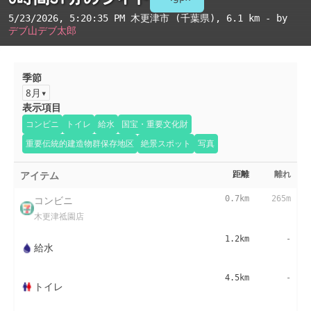
5/23/2026, 5:20:35 PM
木更津市 (千葉県)
, 6.1 km - by
デブ山デブ太郎
季節
8月
表示項目
コンビニ
トイレ
給水
国宝・重要文化財
重要伝統的建造物群保存地区
絶景スポット
写真
アイテム
距離
離れ
コンビニ
0.7km
265m
木更津祗園店
1.2km
-
給水
4.5km
-
トイレ