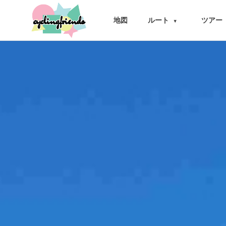
cyclingfriends
地図
ルート
ツアー
▾