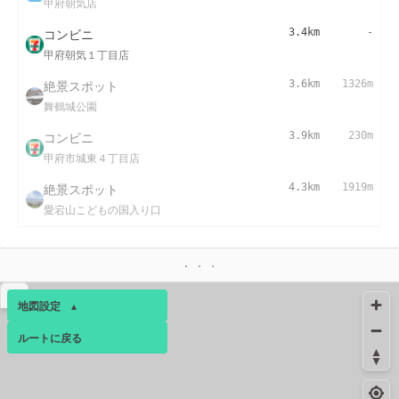
甲府朝気店
コンビニ
3.4km
-
甲府朝気１丁目店
絶景スポット
3.6km
1326m
舞鶴城公園
コンビニ
3.9km
230m
甲府市城東４丁目店
絶景スポット
4.3km
1919m
愛宕山こどもの国入り口
▴
地図設定
▴
ルートに戻る
ベース
▴
ログインすると、パーソナ
ルマップも表示できるよう