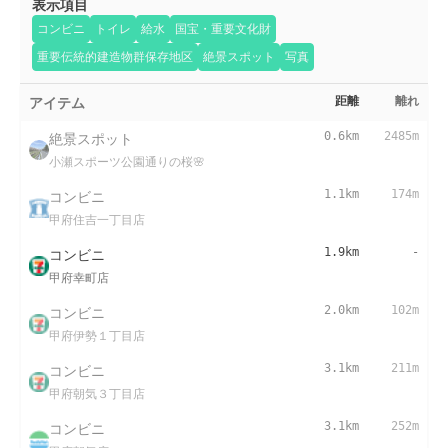
表示項目
コンビニ
トイレ
給水
国宝・重要文化財
重要伝統的建造物群保存地区
絶景スポット
写真
アイテム
距離
離れ
絶景スポット
0.6km
2485m
小瀬スポーツ公園通りの桜🌸
コンビニ
1.1km
174m
甲府住吉一丁目店
コンビニ
1.9km
-
甲府幸町店
コンビニ
2.0km
102m
甲府伊勢１丁目店
コンビニ
3.1km
211m
甲府朝気３丁目店
コンビニ
3.1km
252m