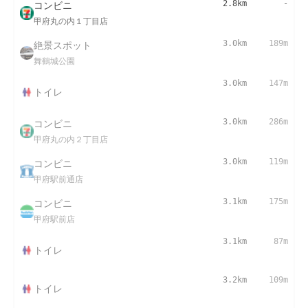
コンビニ
2.8km
-
甲府丸の内１丁目店
絶景スポット
3.0km
189m
舞鶴城公園
3.0km
147m
トイレ
コンビニ
3.0km
286m
甲府丸の内２丁目店
コンビニ
3.0km
119m
甲府駅前通店
コンビニ
3.1km
175m
甲府駅前店
3.1km
87m
トイレ
3.2km
109m
トイレ