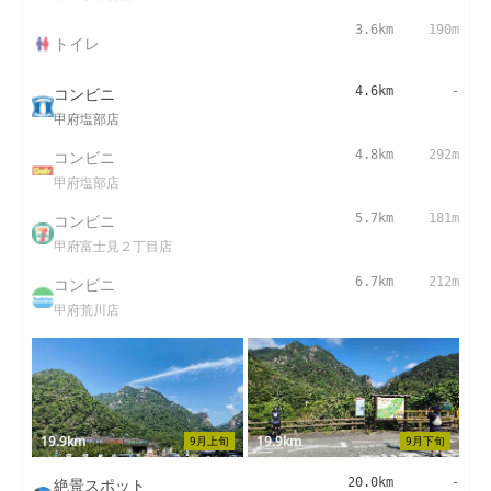
3.6km
190m
トイレ
コンビニ
4.6km
-
甲府塩部店
コンビニ
4.8km
292m
甲府塩部店
コンビニ
5.7km
181m
甲府富士見２丁目店
コンビニ
6.7km
212m
甲府荒川店
19.9km
19.9km
9月上旬
9月下旬
絶景スポット
20.0km
-