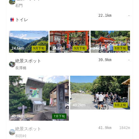
石門
22.1km
-
トイレ
24.6km
24.6km
24.6km
9月下旬
9月下旬
9月下旬
絶景スポット
39.9km
-
長潭橋
40.2km
9月上旬
40.0km
7月下旬
絶景スポット
41.9km
1842m
和田峠