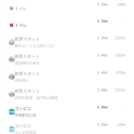
3.3km
140m
トイレ
3.3km
-
トイレ
絶景スポット
3.3km
1321m
愛宕山こどもの国入り口
絶景スポット
3.4km
1891m
護国神社の桜🌸
絶景スポット
3.4km
1978m
武田通り
絶景スポット
3.4km
2191m
武田氏館跡・城下町の眺望
コンビニ
3.4km
-
甲府駅北口店
コンビニ
3.5km
146m
セレオ甲府店