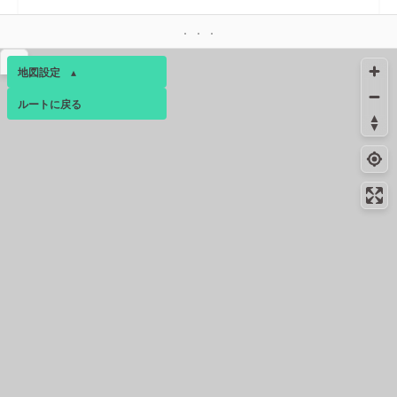
絶景スポット
44.2km
327m
昇仙峡の奇岩
▴
地図設定
▴
ルートに戻る
ベース
▴
ログインすると、パーソナ
ルマップも表示できるよう
になります。
コミュニティ
▾
46.4km
9月下旬
47.2km
-
トイレ
絶景スポット
64.7km
-
御領の棚田
絶景スポット
65.9km
2709m
岩森のお花畑