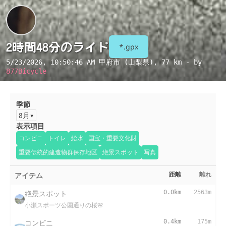
2時間48分のライド
*.gpx
5/23/2026, 10:50:46 AM
甲府市 (山梨県)
, 77 km - by
877Bicycle
季節
8月
表示項目
コンビニ
トイレ
給水
国宝・重要文化財
重要伝統的建造物群保存地区
絶景スポット
写真
アイテム
距離
離れ
絶景スポット
0.0km
2563m
小瀬スポーツ公園通りの桜🌸
コンビニ
0.4km
175m