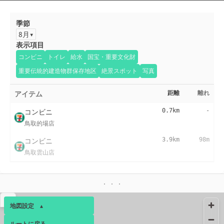
季節
8月
表示項目
コンビニ
トイレ
給水
国宝・重要文化財
重要伝統的建造物群保存地区
絶景スポット
写真
アイテム
距離
離れ
コンビニ
0.7km
-
鳥取的場店
コンビニ
3.9km
98m
鳥取雲山店
▴
地図設定
▴
ルートに戻る
ベース
▴