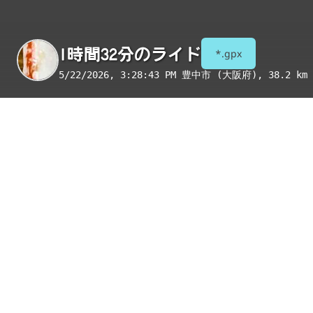
1時間32分のライド
*.gpx
5/22/2026, 3:28:43 PM
豊中市 (大阪府)
, 38.2 km 
季節
表示項目
8月
コンビニ
トイレ
給水
国宝・重要文化財
重要伝統的建造物群保存地区
絶景スポット
写真
アイテム
コンビニ
豊中柴原町三丁目店
コンビニ
豊中桜の町一丁目店