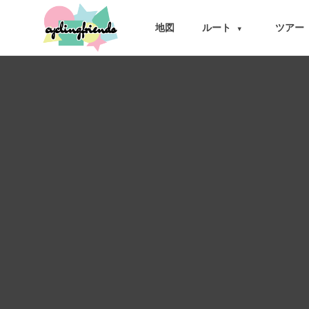
cyclingfriends
地図
ルート
ツアー
▾