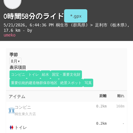
0時間58分のライド
*.gpx
5/21/2026, 6:44:36 PM
桐生市 (群馬県) > 足利市 (栃木県)
,
17.6 km - by
umeko
季節
8月
表示項目
コンビニ
トイレ
給水
国宝・重要文化財
重要伝統的建造物群保存地区
絶景スポット
写真
アイテム
距離
離れ
コンビニ
0.2km
168m
桐生東久方店
0.2km
-
トイレ