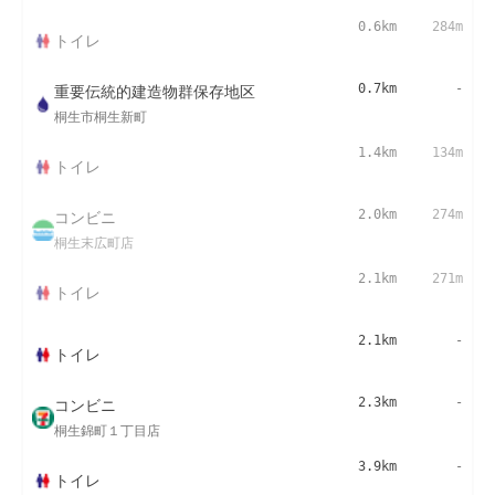
0.6km
284m
トイレ
重要伝統的建造物群保存地区
0.7km
-
桐生市桐生新町
1.4km
134m
トイレ
コンビニ
2.0km
274m
桐生末広町店
2.1km
271m
トイレ
2.1km
-
トイレ
コンビニ
2.3km
-
桐生錦町１丁目店
3.9km
-
トイレ