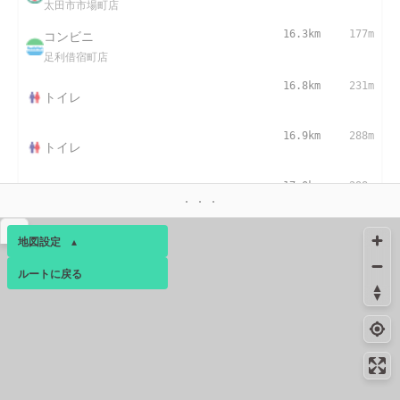
太田市市場町店
コンビニ
16.3km
177m
足利借宿町店
16.8km
231m
トイレ
16.9km
288m
トイレ
17.0km
298m
トイレ
▴
地図設定
▴
ルートに戻る
ベース
▴
ログインすると、パーソナ
ルマップも表示できるよう
になります。
コミュニティ
▾