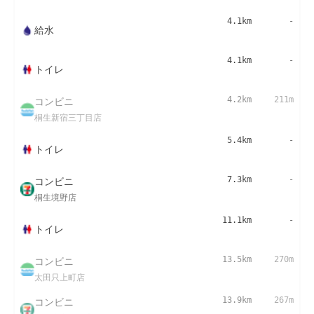
4.1km
-
給水
4.1km
-
トイレ
コンビニ
4.2km
211m
桐生新宿三丁目店
5.4km
-
トイレ
コンビニ
7.3km
-
桐生境野店
11.1km
-
トイレ
コンビニ
13.5km
270m
太田只上町店
コンビニ
13.9km
267m