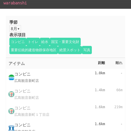
warabanshi
季節
8月
表示項目
コンビニ
トイレ
給水
国宝・重要文化財
重要伝統的建造物群保存地区
絶景スポット
写真
アイテム
距離
離れ
コンビニ
1.0km
-
広島観音新町店
コンビニ
1.4km
66m
広島観音新町店
コンビニ
1.6km
219m
広島観音新町１丁目店
コンビニ
1.6km
-