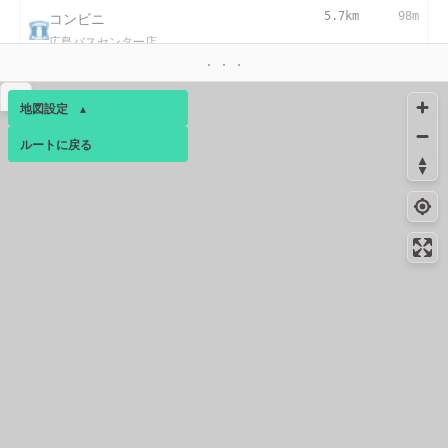
コンビニ
5.7km
98m
広島バスセンター店
コンビニ
5.7km
89m
▴
広島紙屋町シャレオ店
地図設定
▴
コンビニ
5.8km
54m
ルートに戻る
ベース
▴
広島本通駅前店
ログインすると、パーソナ
コンビニ
5.8km
241m
ルマップも表示できるよう
広島大手町店
になります。
コンビニ
5.8km
280m
コミュニティ
▾
広島中町西店
コンビニ
5.9km
196m
袋町店
コンビニ
5.9km
286m
広島袋町店
コンビニ
5.9km
-
広島本通西店