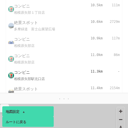
コンビニ
10.5km
111m
相模原矢部１丁目店
絶景スポット
10.6km
2729m
多摩緑道 富士山展望広場
コンビニ
10.9km
117m
相模原矢部店
コンビニ
11.0km
86m
相模原矢部店
コンビニ
11.3km
-
相模原矢部駅北口店
絶景スポット
11.4km
2154m
尾根緑道 常磐町
絶景スポット
11.4km
2827m
▴
地図設定
▴
上小山田町
ルートに戻る
ベース
▴