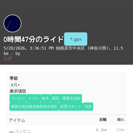
0時間47分のライド
*.gpx
5/20/2026, 3:36:51 PM
相模原市中央区 (神奈川県)
, 11.5
km - by
しげ
季節
8月
表示項目
コンビニ
トイレ
給水
国宝・重要文化財
重要伝統的建造物群保存地区
絶景スポット
写真
アイテム
距離
離れ
コンビニ
0.1km
178m