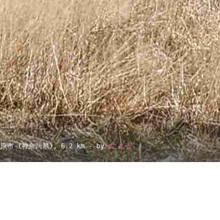
田原市 (神奈川県)
, 6.2 km - by
ねこまる
▴
地図設定
▴
ルートに戻る
ベース
▴
ログインすると、パーソナ