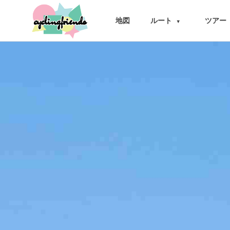
cyclingfriends
地図
ルート
ツアー
▾