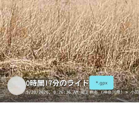
0時間17分のライド
*.gpx
5/20/2026, 8:26:36 AM
南足柄市 (神奈川県) > 小
季節
表示項目
8月
コンビニ
トイレ
給水
国宝・重要文化財
重要伝統的建造物群保存地区
絶景スポット
写真