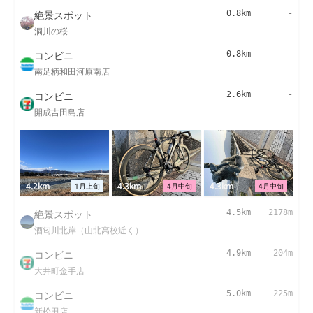
絶景スポット
0.8km
-
洞川の桜
コンビニ
0.8km
-
南足柄和田河原南店
コンビニ
2.6km
-
開成吉田島店
4.2km
4.3km
4.3km
1月上旬
4月中旬
4月中旬
絶景スポット
4.5km
2178m
酒匂川北岸（山北高校近く）
コンビニ
4.9km
204m
大井町金手店
コンビニ
5.0km
225m
新松田店