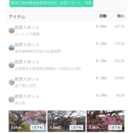
重要伝統的建造物群保存地区
絶景スポット
写真
アイテム
距離
離れ
絶景スポット
0.0km
1677m
ユートピア農園
絶景スポット
0.2km
1201m
塚原神明神社付近の丘陵地帯
絶景スポット
0.2km
2013m
広域農道小田原南足柄線から松田山を拝む
絶景スポット
0.2km
2366m
道了尊仁王門
絶景スポット
0.2km
662m
幸せ道
0.8km
0.8km
0.8km
1月下旬
1月下旬
1月下旬