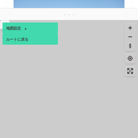
▴
地図設定
▴
ルートに戻る
ベース
▴
ログインすると、パーソナ
17.1km
4月下旬
ルマップも表示できるよう
になります。
コンビニ
17.3km
-
秦野落合北店
コミュニティ
▾