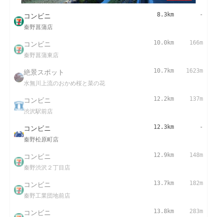
コンビニ
8.3km
-
秦野菖蒲店
コンビニ
10.0km
166m
秦野菖蒲東店
絶景スポット
10.7km
1623m
水無川上流のおかめ桜と菜の花
コンビニ
12.2km
137m
渋沢駅前店
コンビニ
12.3km
-
秦野松原町店
コンビニ
12.9km
148m
秦野渋沢２丁目店
コンビニ
13.7km
182m
秦野工業団地前店
コンビニ
13.8km
283m