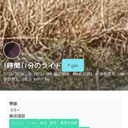
1時間11分のライド
*.gpx
5/20/2026, 8:17:13 AM
南足柄市 (神奈川県) > 伊勢原市 (神
奈川県)
, 26.5 km - by
しっとり
季節
8月
表示項目
コンビニ
トイレ
給水
国宝・重要文化財