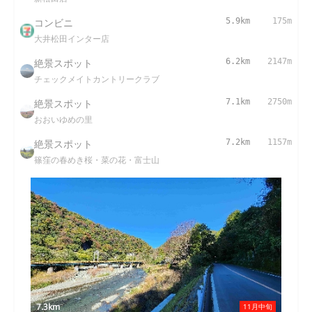
コンビニ
5.9km
175m
大井松田インター店
絶景スポット
6.2km
2147m
チェックメイトカントリークラブ
絶景スポット
7.1km
2750m
おおいゆめの里
絶景スポット
7.2km
1157m
篠窪の春めき桜・菜の花・富士山
7.3km
11月中旬