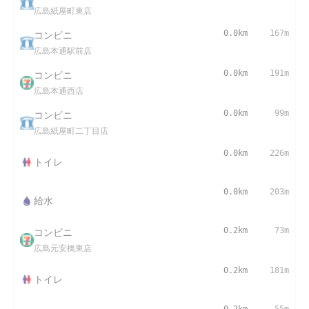
広島紙屋町東店
コンビニ
0.0km
167m
広島本通駅前店
コンビニ
0.0km
191m
広島本通西店
コンビニ
0.0km
99m
広島紙屋町二丁目店
0.0km
226m
トイレ
0.0km
203m
給水
コンビニ
0.2km
73m
広島元安橋東店
0.2km
181m
トイレ