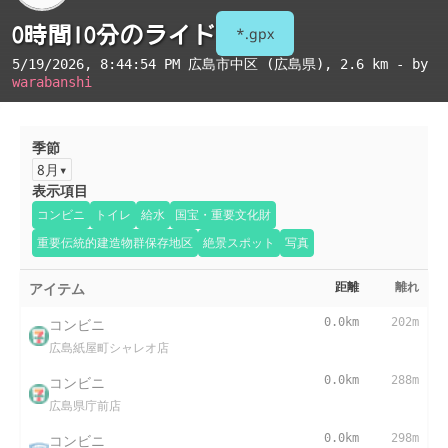
0時間10分のライド
*.gpx
5/19/2026, 8:44:54 PM
広島市中区 (広島県)
, 2.6 km - by
warabanshi
季節
8月
表示項目
コンビニ
トイレ
給水
国宝・重要文化財
重要伝統的建造物群保存地区
絶景スポット
写真
アイテム
距離
離れ
コンビニ
0.0km
202m
広島紙屋町シャレオ店
コンビニ
0.0km
288m
広島県庁前店
コンビニ
0.0km
298m