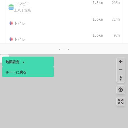
コンビニ
1.5km
235m
上八丁堀店
1.6km
214m
トイレ
1.6km
97m
トイレ
1.8km
122m
トイレ
▴
地図設定
▴
コンビニ
2.1km
247m
ルートに戻る
ベース
▴
広島白島店
コンビニ
2.1km
-
ログインすると、パーソナ
ルマップも表示できるよう
広島東白島店
になります。
コンビニ
2.2km
235m
広島西白島町店
コミュニティ
▾
コンビニ
2.3km
185m
新白島駅前店