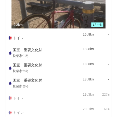
0.2km
2月中旬
16.8km
-
トイレ
国宝・重要文化財
18.8km
-
松榮家住宅
国宝・重要文化財
18.8km
-
松榮家住宅
国宝・重要文化財
18.8km
-
松榮家住宅
19.5km
227m
トイレ
20.3km
61m
トイレ