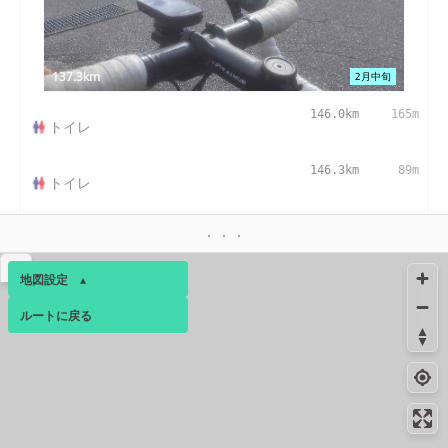
137.3km
2月中旬
146.0km
165m
トイレ
146.3km
89m
トイレ
161.4km
-
トイレ
▴
地図設定
▴
重要伝統的建造物群保存地区
166.2km
-
佐渡市宿根木
ルートに戻る
ベース
▴
166.4km
-
トイレ
ログインすると、パーソナ
ルマップも表示できるよう
169.8km
-
になります。
トイレ
コミュニティ
▾