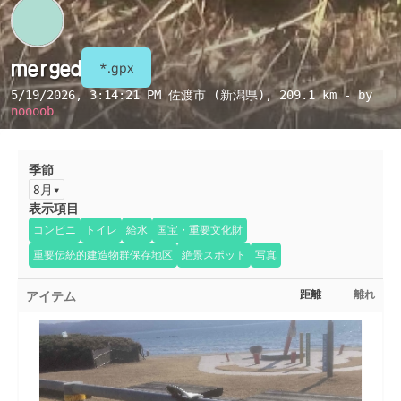
merged
*.gpx
5/19/2026, 3:14:21 PM
佐渡市 (新潟県)
, 209.1 km - by
noooob
季節
8月
表示項目
コンビニ
トイレ
給水
国宝・重要文化財
重要伝統的建造物群保存地区
絶景スポット
写真
アイテム
距離
離れ