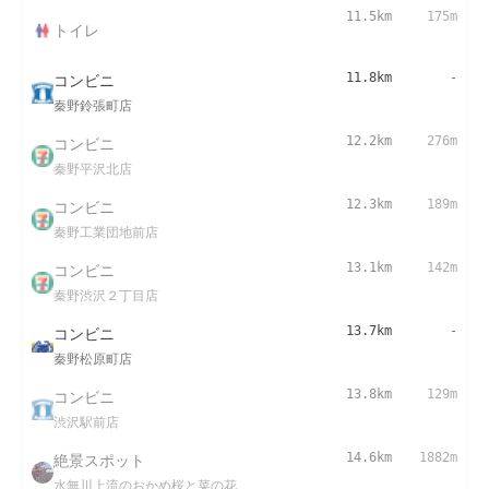
11.5km
175m
トイレ
コンビニ
11.8km
-
秦野鈴張町店
コンビニ
12.2km
276m
秦野平沢北店
コンビニ
12.3km
189m
秦野工業団地前店
コンビニ
13.1km
142m
秦野渋沢２丁目店
コンビニ
13.7km
-
秦野松原町店
コンビニ
13.8km
129m
渋沢駅前店
絶景スポット
14.6km
1882m
水無川上流のおかめ桜と菜の花