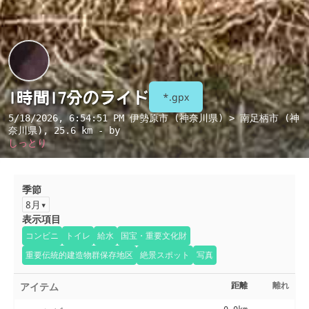
1時間17分のライド
*.gpx
5/18/2026, 6:54:51 PM
伊勢原市 (神奈川県) > 南足柄市 (神
奈川県)
, 25.6 km - by
しっとり
季節
8月
表示項目
コンビニ
トイレ
給水
国宝・重要文化財
重要伝統的建造物群保存地区
絶景スポット
写真
アイテム
距離
離れ