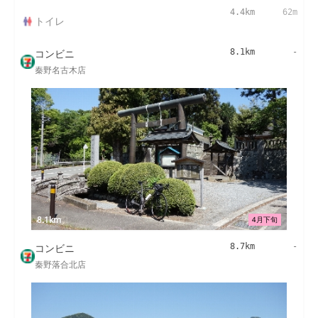
4.4km
62m
トイレ
コンビニ
8.1km
-
秦野名古木店
8.1km
4月下旬
コンビニ
8.7km
-
秦野落合北店