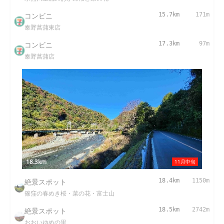
コンビニ
15.7km
171m
秦野菖蒲東店
コンビニ
17.3km
97m
秦野菖蒲店
18.3km
11月中旬
絶景スポット
18.4km
1150m
篠窪の春めき桜・菜の花・富士山
絶景スポット
18.5km
2742m
おおいゆめの里