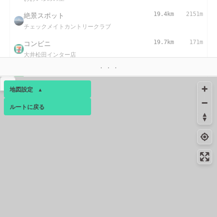
絶景スポット
19.4km
2151m
チェックメイトカントリークラブ
コンビニ
19.7km
171m
大井松田インター店
コンビニ
20.6km
225m
新松田店
▴
地図設定
▴
コンビニ
20.7km
200m
ルートに戻る
ベース
▴
大井町金手店
絶景スポット
21.1km
2183m
ログインすると、パーソナ
ルマップも表示できるよう
酒匂川北岸（山北高校近く）
になります。
コミュニティ
▾
21.3km
21.3km
21.4km
4月中旬
4月中旬
1月上旬
コンビニ
23.1km
148m