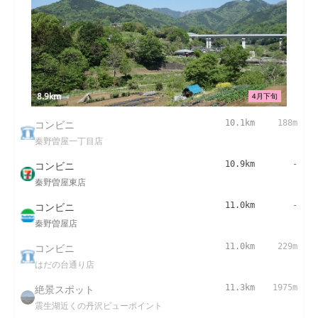
8.9km
4月下旬
コンビニ
10.1km
188m
秦野曽屋一丁目店
コンビニ
10.9km
-
秦野曽屋東店
コンビニ
11.0km
-
秦野曽屋店
コンビニ
11.0km
229m
はだの台通り店
絶景スポット
11.3km
1975m
震生湖近くの丹沢ビューポイント