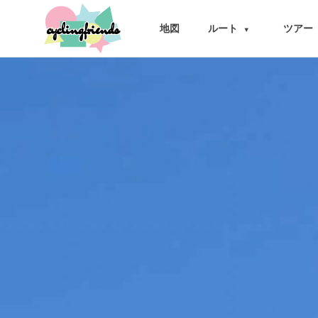
cyclingfriends
地図
ルート
ツアー
▾