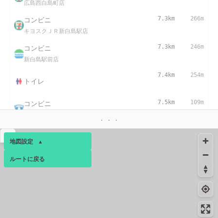
広島西白島町店
コンビニ
7.3km
266m
キヨスクＪＲ新白島駅店
コンビニ
7.3km
246m
新白島駅前店
7.4km
254m
トイレ
コンビニ
7.5km
109m
広島東白島店
コンビニ
7.6km
126m
▴
地図設定
▴
広島白島店
ルートに戻る
ベース
▴
コンビニ
7.9km
102m
広島白島中町店
ログインすると、パーソナ
8.0km
53m
ルマップも表示できるよう
給水
になります。