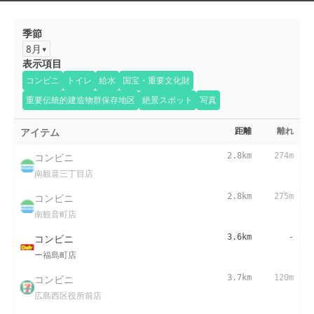
季節
8月
表示項目
コンビニ
トイレ
給水
国宝・重要文化財
重要伝統的建造物群保存地区
絶景スポット
写真
アイテム
距離
離れ
コンビニ
2.8km
274m
南観音三丁目店
コンビニ
2.8km
275m
南観音町店
コンビニ
3.6km
-
ー福島町店
コンビニ
3.7km
120m
広島西区役所前店