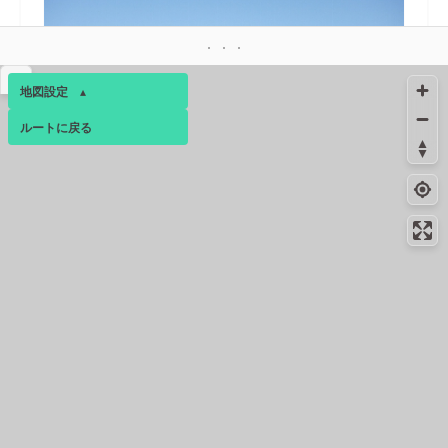
▴
地図設定
▴
ルートに戻る
ベース
▴
ログインすると、パーソナ
17.1km
4月下旬
ルマップも表示できるよう
になります。
コンビニ
17.2km
-
秦野落合北店
コミュニティ
▾