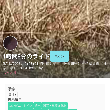
1時間9分のライド
*.gpx
5/18/2026, 5:26:01 PM
南足柄市 (神奈川県) > 伊勢原市 (神
奈川県)
, 26.4 km - by
しっとり
季節
8月
表示項目
コンビニ
トイレ
給水
国宝・重要文化財