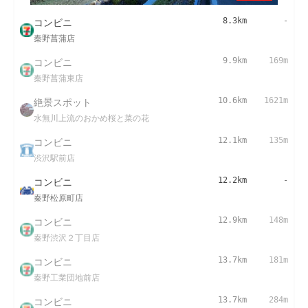
コンビニ
8.3km
-
秦野菖蒲店
コンビニ
9.9km
169m
秦野菖蒲東店
絶景スポット
10.6km
1621m
水無川上流のおかめ桜と菜の花
コンビニ
12.1km
135m
渋沢駅前店
コンビニ
12.2km
-
秦野松原町店
コンビニ
12.9km
148m
秦野渋沢２丁目店
コンビニ
13.7km
181m
秦野工業団地前店
コンビニ
13.7km
284m