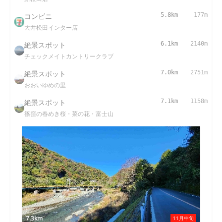
コンビニ
5.8km
177m
大井松田インター店
絶景スポット
6.1km
2140m
チェックメイトカントリークラブ
絶景スポット
7.0km
2751m
おおいゆめの里
絶景スポット
7.1km
1158m
篠窪の春めき桜・菜の花・富士山
7.3km
11月中旬