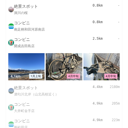
絶景スポット
0.8km
-
洞川の桜
コンビニ
0.8km
-
南足柄和田河原南店
コンビニ
2.5km
-
開成吉田島店
4.1km
4.3km
4.3km
1月上旬
4月中旬
4月中旬
絶景スポット
4.4km
2180m
酒匂川北岸（山北高校近く）
コンビニ
4.9km
205m
大井町金手店
コンビニ
4.9km
223m
新松田店