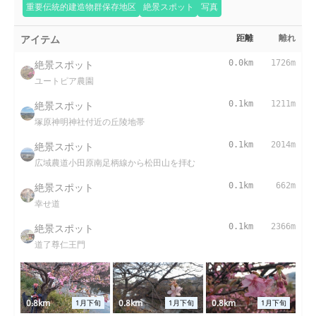
重要伝統的建造物群保存地区
絶景スポット
写真
アイテム
距離
離れ
絶景スポット
0.0km
1726m
ユートピア農園
絶景スポット
0.1km
1211m
塚原神明神社付近の丘陵地帯
絶景スポット
0.1km
2014m
広域農道小田原南足柄線から松田山を拝む
絶景スポット
0.1km
662m
幸せ道
絶景スポット
0.1km
2366m
道了尊仁王門
0.8km
0.8km
0.8km
1月下旬
1月下旬
1月下旬