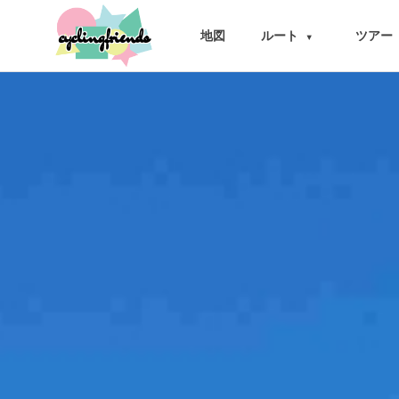
cyclingfriends
地図
ルート
ツアー
▾