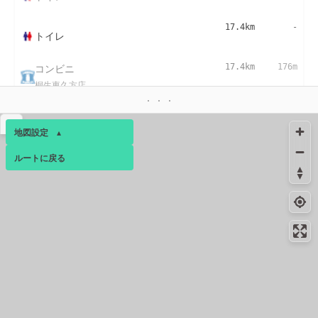
17.4km
-
トイレ
コンビニ
17.4km
176m
桐生東久方店
▴
地図設定
▴
ルートに戻る
ベース
▴
ログインすると、パーソナ
ルマップも表示できるよう
になります。
コミュニティ
▾