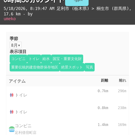
5/18/2026, 8:19:47 AM
足利市 (栃木県) > 桐生市 (群馬県)
,
17.6 km - by
umeko
季節
8月
表示項目
コンビニ
トイレ
給水
国宝・重要文化財
重要伝統的建造物群保存地区
絶景スポット
写真
アイテム
距離
離れ
0.7km
296m
トイレ
0.8km
238m
トイレ
コンビニ
1.4km
169m
足利借宿町店