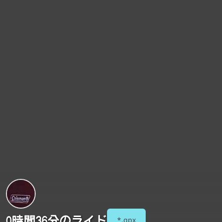
0時間36分のライド
*.gpx