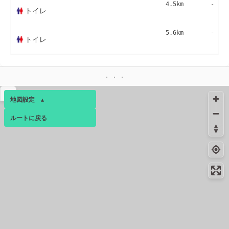
4.5km
-
トイレ
5.6km
-
トイレ
▴
地図設定
▴
ルートに戻る
ベース
▴
ログインすると、パーソナ
ルマップも表示できるよう
になります。
コミュニティ
▾