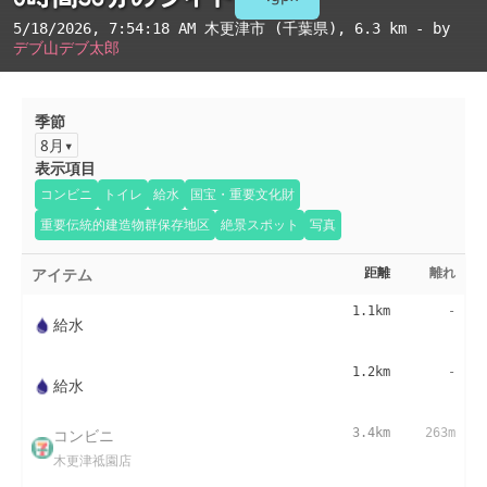
5/18/2026, 7:54:18 AM
木更津市 (千葉県)
, 6.3 km - by
デブ山デブ太郎
季節
8月
表示項目
コンビニ
トイレ
給水
国宝・重要文化財
重要伝統的建造物群保存地区
絶景スポット
写真
アイテム
距離
離れ
1.1km
-
給水
1.2km
-
給水
コンビニ
3.4km
263m
木更津祗園店