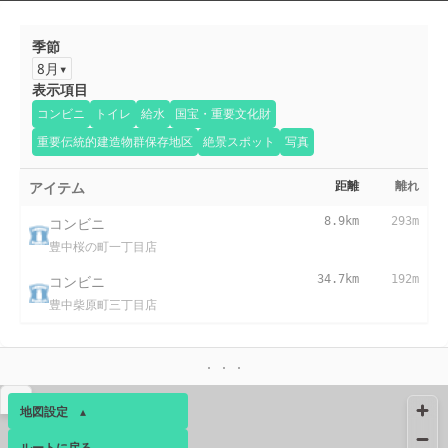
季節
8月
表示項目
コンビニ
トイレ
給水
国宝・重要文化財
重要伝統的建造物群保存地区
絶景スポット
写真
アイテム
距離
離れ
コンビニ
8.9km
293m
豊中桜の町一丁目店
コンビニ
34.7km
192m
豊中柴原町三丁目店
▴
地図設定
▴
ルートに戻る
ベース
▴