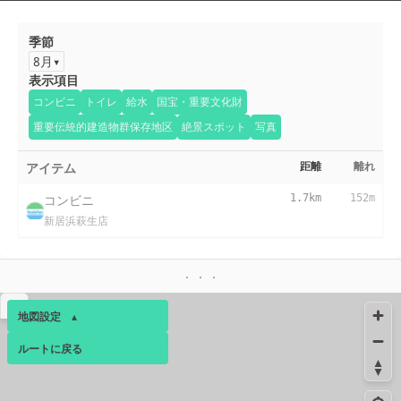
季節
8月
表示項目
コンビニ
トイレ
給水
国宝・重要文化財
重要伝統的建造物群保存地区
絶景スポット
写真
アイテム
距離
離れ
コンビニ
1.7km
152m
新居浜萩生店
▴
地図設定
▴
ルートに戻る
ベース
▴
ログインすると、パーソナ